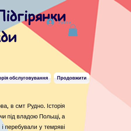
Підгірянки
Увійти
ади
орія обслуговування
Продовжити
а, в смт Рудно. Історія
ючи під владою Польщі, а
т і перебували у темряві