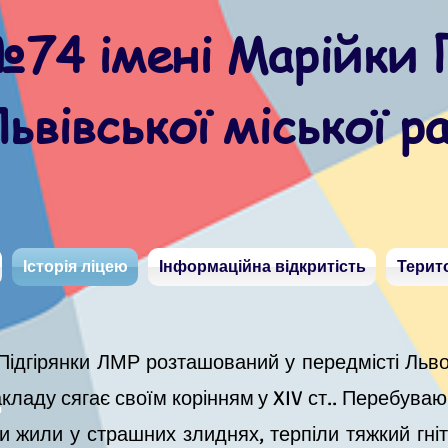
74 імені Марійки 
ьвівської міської р
Історія ліцею
Інформаційна відкритість
Терит
Підгірянки ЛМР розташований у передмісті Львов
.
кладу сягає своїм корінням у XIV ст.. Перебува
ни жили у страшних злиднях, терпіли тяжкий гні