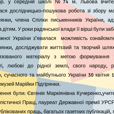
рр. у середній школі №74 м. Львова вчител
ся дослідницько-пошукова робота зі збору мат
рянки, члена Спілки письменників України, а
 дітям. У роки радянської влади її вірші були за
лежної України з’явилася можливість ознайом
рянки, досліджувати життєвий та творчий шлях
тизованого матеріалу з метою формування 
ті, любові до рідної землі, свого народу, 
, сучасного та майбутнього України 30 квітня 
музей Марійки Підгірянки.
я були: Євгенія Маркіянівна Кучеренко,учител
алістичної Праці, лауреат Державної премії УРСР
блікованих праць, багатьох газетних публікацій, 