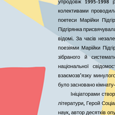
упродовж 1995-1998 
колективами проводила
поетеси Марійки Підгі
Підгірянка присвячувала
відомі. За часів неза
поезіями Марійки Підгі
зібраного й система
національної свідомос
взаємозв’язку минулого
було засновано кімнату-
Ініціаторами створенн
літератури, Герой Соці
наук, автор десятків опу