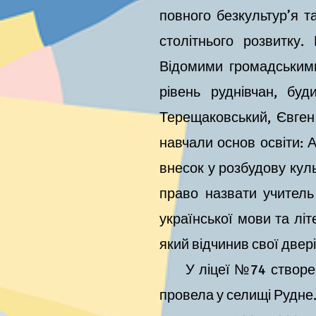
повного безкультур’я т
столітнього розвитку.
Відомими громадськими
рівень руднівчан, бу
Терещаковський, Євген
навчали основ освіти: 
внесок у розбудову куль
право назвати учитель
української мови та лі
який відч
У ліцеї №74 створено 
провела у селищі Рудне. 