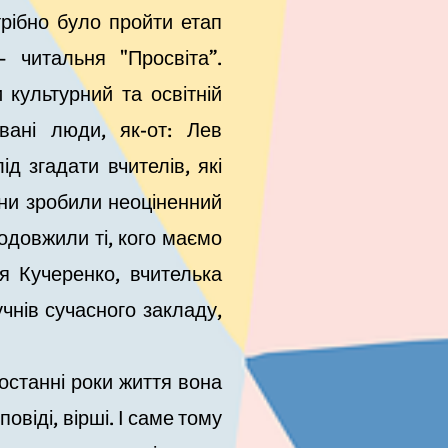
трібно було пройти етап
– читальня "Просвіта”.
культурний та освітній
вані люди, як-от: Лев
 згадати вчителів, які
они зробили неоціненний
родовжили ті, кого маємо
я Кучеренко, вчителька
чнів сучасного закладу,
7 року.
станні роки життя вона
овіді, вірші. І саме тому