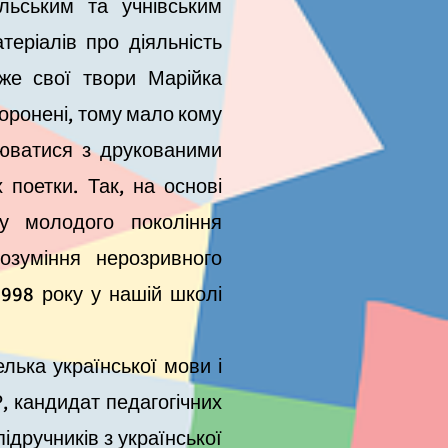
ьським та учнівським
еріалів про діяльність
дже свої твори Марійка
боронені, тому мало кому
люватися з друкованими
 поетки. Так, на основі
у молодого покоління
розуміння нерозривного
1998 року у нашій школі
ька української мови і
, кандидат педагогічних
підручників з української