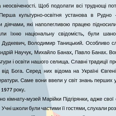
а неосвіченості. Щоб подолати всі труднощі по
 Перша культурно-освітня установа в Рудно 
 діячами, які наполегливою працею підносили 
дили їхню національну свідомість, були шано
 Дудкевич, Володимир Таницький. Особливо слід
Андрій Научук, Михайло Банах, Павло Банах. В
тури і освіти нашого селища. Славні традиції п
 від Бога. Серед них відома на Україні Євгені
тератури. Саме вони ввели у світ знань перших у
инив свої двері 197
кімнату-музей Марійки Підгірянки, адже свої о
Учні школи були частими її гостями, слухали розп