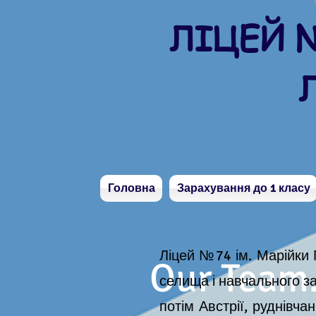
ЛІЦЕЙ №
Л
Головна
Зарахування до 1 класу
Ліцей №74 ім. Марійки 
Our Team
селища і навчального за
потім Австрії, руднівча